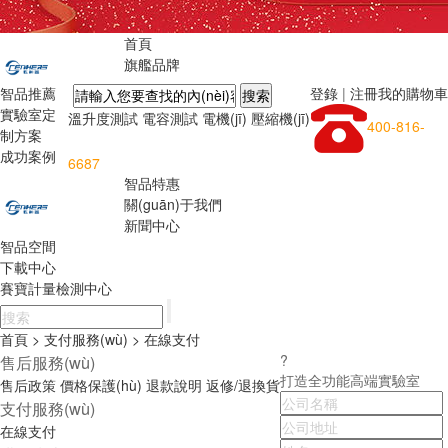
首頁
旗艦品牌
智品推薦
登錄
|
注冊
我的購物車
實驗室定
溫升度測試
電容測試
電機(jī)
壓縮機(jī)
400-816-
制方案
成功案例
6687
智品特惠
關(guān)于我們
新聞中心
智品空間
下載中心
賽寶計量檢測中心
首頁
> 支付服務(wù)
> 在線支付
售后服務(wù)
?
打造全功能高端實驗室
售后政策
價格保護(hù)
退款說明
返修/退換貨
支付服務(wù)
在線支付