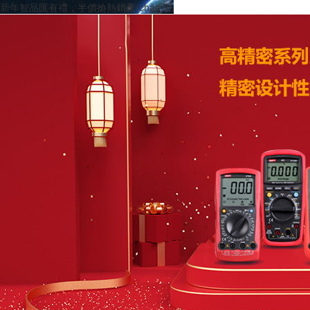
新年智品匯有禮，半價搶熱銷產(chǎn)品