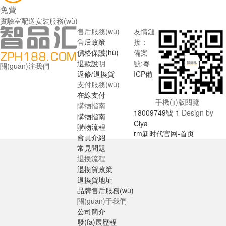
免費
實驗室配送安裝服務(wù)
售后服務(wù)
友情鏈
售后政策
接：
價格保護(hù)
備案
退款說明
號:
粵
關(guān)注我們
返修/退換貨
ICP備
支付服務(wù)
在線支付
手機(jī)版閱覽
購物指南
18009749號-1
Design by
購物指南
Ciya
購物流程
rm新时代官网-首页
會員介紹
常見問題
退換流程
退換貨政策
退換貨地址
品牌售后服務(wù)
關(guān)于我們
公司簡介
發(fā)展歷程