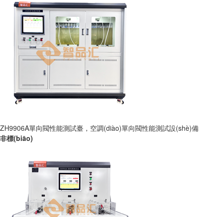
ZH9906A單向閥性能測試臺，空調(diào)單向閥性能測試設(shè)備
非標(biāo)