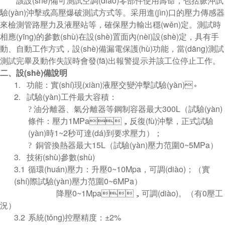
該設(shè)備可測試空調(diào)零部件使用壽命，包括脈沖試
驗(yàn)沖擊或高壓爆破測試方式等。采用進(jìn)口的壓力傳感器
來檢測管路壓力及液壓站等，確保壓力輸出穩(wěn)定。測試時
相應(yīng)的參數(shù)在設(shè)置面內(nèi)設(shè)定，具有手
動、自動工作方式，設(shè)備漏電保護(hù)功能，當(dāng)測試
測試完畢及動作失誤時會發(fā)出報警提示并該工位停止工作。
二、設(shè)備說明
1.
功能：實(shí)現(xiàn)液壓交變沖擊試驗(yàn)。
2.
試驗(yàn)工件最大容積：
油分離器、氣分離器等鋼制容器最大300L（試驗(yàn)
?
條件：壓力1MPa，反復(fù)沖擊，正式試驗
(yàn)時1~2秒可達(dá)到要求壓力）；
銅管換熱器最大15L（試驗(yàn)壓力范圍0~5MPa）
?
3.
技術(shù)參數(shù)
3.1
循環(huán)壓力：升壓0~10Mpa，可調(diào)；（實
(shí)際試驗(yàn)壓力范圍0~6MPa）
降壓0~1Mpa，可調(diào)。（有0壓工
況）
3.2
系統(tǒng)控壓精度：±2%