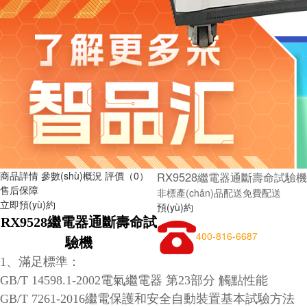
商品詳情
參數(shù)概況
評價（0）
RX9528繼電器通斷壽命試驗機
售后保障
非標產(chǎn)品
配送
免費配送
立即預(yù)約
預(yù)約
RX
9528
繼電器通斷壽命試
400-816-6687
驗機
1、滿足標準：
GB/T 14598.1-2002電氣繼電器 第23部分 觸點性能
GB/T 7261-2016繼電保護和安全自動裝置基本試驗方法