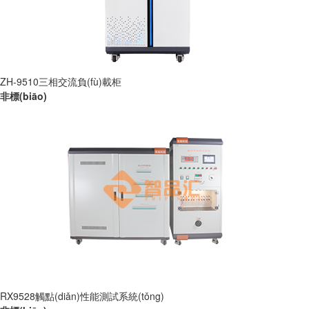
ZH-9510三相交流負(fù)載柜
非標(biāo)
RX9528觸點(diǎn)性能測試系統(tǒng)