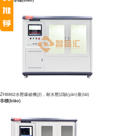
ZH8862水壓爆破機(jī)，耐水壓試驗(yàn)臺(tái)
非標(biāo)