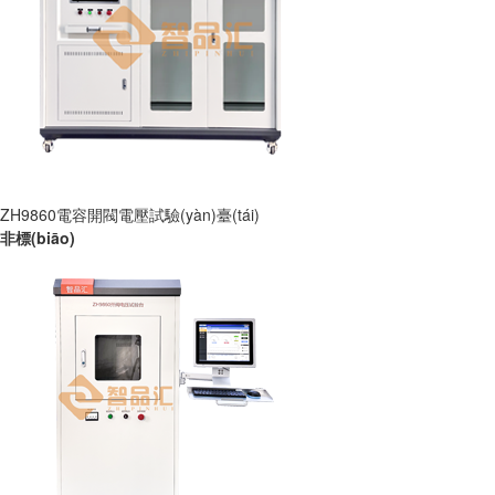
ZH9860電容開閥電壓試驗(yàn)臺(tái)
非標(biāo)