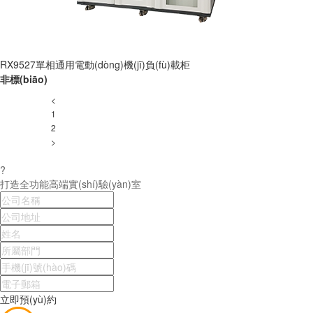
RX9527單相通用電動(dòng)機(jī)負(fù)載柜
非標(biāo)
<
1
2
>
?
打造全功能高端實(shí)驗(yàn)室
立即預(yù)約