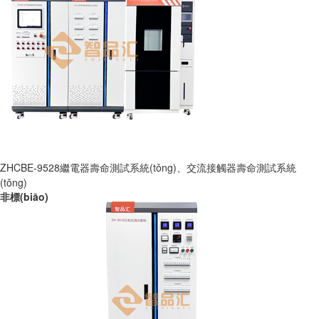
ZHCBE-9528繼電器壽命測試系統(tǒng)、交流接觸器壽命測試系統
(tǒng)
非標(biāo)