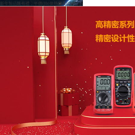
新年智品匯有禮，半價(jià)搶熱銷產(chǎn)品