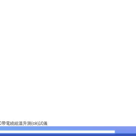
-3C帶電繞組溫升測(cè)試儀