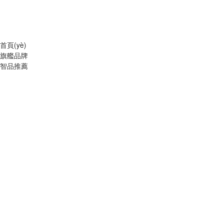
首頁(yè)
旗艦品牌
智品推薦