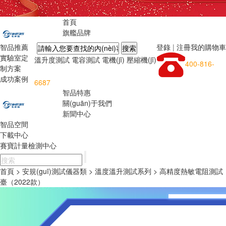
首頁
旗艦品牌
智品推薦
登錄
|
注冊
我的購物車
實驗室定
溫升度測試
電容測試
電機(jī)
壓縮機(jī)
400-816-
制方案
成功案例
6687
智品特惠
關(guān)于我們
新聞中心
智品空間
下載中心
賽寶計量檢測中心
首頁
> 安規(guī)測試儀器類
> 溫度溫升測試系列
> 高精度熱敏電阻測試
臺（2022款）