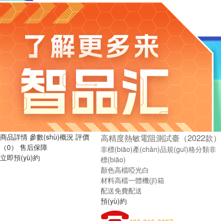
商品詳情
參數(shù)概況
評價
高精度熱敏電阻測試臺（2022款）
（0）
售后保障
非標(biāo)產(chǎn)品
規(guī)格分類
非
立即預(yù)約
標(biāo)
顏色
高檔啞光白
材料
高檔一體機(jī)箱
配送
免費配送
預(yù)約