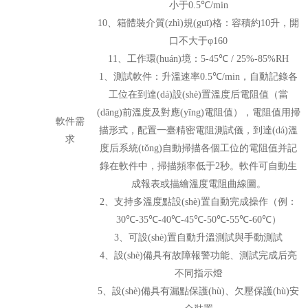
小于
0.5
℃
/min
10
、箱體裝介質(zhì)規(guī)格：
容積約
10
升，開
口不大于
φ
160
11
、工作環(huán)境：
5-45
℃
/ 25%-85%RH
1
、測試軟件：升溫速率
0.5
℃
/min
，自動記錄各
工位在到達(dá)設(shè)置溫度后電阻值（當
(dāng)前溫度及對應(yīng)電阻值），電阻值用掃
軟件需
描形式，配置一臺精密電阻測試儀，到達(dá)溫
求
度后系統(tǒng)自動掃描各個工位的電阻值并記
錄在軟件中，掃描頻率低于
2
秒。軟件可自動生
成報表或描繪溫度電阻曲線圖。
2
、支持多溫度點設(shè)置自動完成操作（例：
30
℃
-35
℃
-
40
℃
-
45
℃
-
50
℃
-
55
℃
-
60
℃
）
3
、可設(shè)置自動升溫測試與手動測試
4
、設(shè)備具有故障報警功能、測試完成后亮
不同指示燈
5
、設(shè)備具有漏點保護(hù)、欠壓保護(hù)安