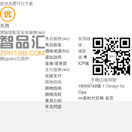
提供具體可行方案
免費
實驗室配送安裝服務(wù)
售后服務(wù)
友情鏈
售后政策
接：
價格保護(hù)
備案
退款說明
號:
粵
關(guān)注我們
返修/退換貨
ICP備
支付服務(wù)
在線支付
手機(jī)版閱覽
購物指南
18009749號-1
Design by
購物指南
Ciya
購物流程
rm新时代官网-首页
會員介紹
常見問題
退換流程
退換貨政策
退換貨地址
品牌售后服務(wù)