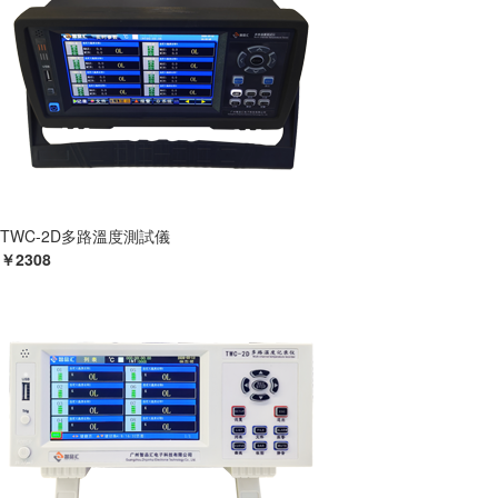
TWC-2D多路溫度測試儀
￥2308