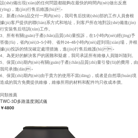
設(shè)備出現(xiàn)的任何問題都能夠在最快的時間內(nèi)做出反應
(yīng)，進(jìn)行售后維護(hù)。
、新產(chǎn)品交付一周內(nèi)，我司售后技術(shù)部的工作人員會根
2
據(jù)客戶提供的聯(lián)系方式和地址，到客戶所在地對設(shè)備進(jìn)
行安裝售后培訓(xùn)工作。
、所有有關(guān)于產(chǎn)品質(zhì)量投訴，在
小時內(nèi)經(jīng)予
3
1
答復(fù)，省內(nèi)
小時、省外
小時內(nèi)趕到現(xiàn)場，并根
3~5
24~48
據(jù)投訴的情況確定處理措施，進(jìn)行售后維護(hù)。
、為更好的解決客戶的困難和疑慮，我司承諾所有維修人員隨叫隨到。
4
、保質(zhì)期內(nèi)有關(guān)于產(chǎn)品質(zhì)量引發(fā)的費用，由
5
我司承擔(dān)。
、保質(zhì)期內(nèi)由于貴方的使用不當(dāng)，或者是自然環(huán)境
6
造成的我方免費提供維修，維修所用的材料和配件均只收成本價。
同類推薦
TWC-3D多路溫度測試儀
￥4800