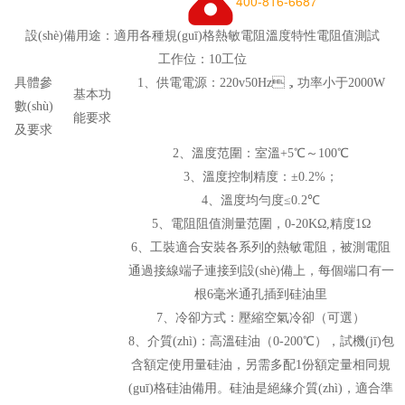
400-816-6687
設(shè)備用途：
適用各種規(guī)格熱敏電阻溫度特性電阻值測試
工作位：
10
工位
具體參
1
、
供電電源：
220v50Hz
，功率小于
2000W
基本功
數(shù)
能要求
及要求
2
、
溫度范圍：室溫
+5
℃～
10
0
℃
3
、
溫度控制精度：
±
0.
2%
；
4
、溫度均勻度
≤
0.2
℃
5
、
電阻阻值測量范圍，
0-
20K
Ω
,
精度
1
Ω
6
、工裝
適合安裝各系列的熱敏電阻，被測電阻
通過接線端子連接到設(shè)備上，每個端口有一
根
6
毫米通孔插到硅油里
7
、冷卻方式：壓縮空氣
冷卻（可選）
8
、介質(zhì)：
高溫硅油（
0-
2
00
℃），試機(jī)包
含額定使用量硅油，另需多配
1
份額定量相同規
(guī)格硅油備用。硅油是絕緣介質(zhì)，適合準