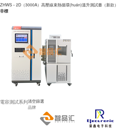
ZHWS－2D（3000A）高壓線束熱循環(huán)溫升測試臺（新款）
非標
電容測試系列
清空篩選
品牌