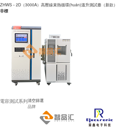
ZHWS－2D（3000A）高壓線束熱循環(huán)溫升測試臺（新款）
非標
電容測試系列
清空篩選
品牌