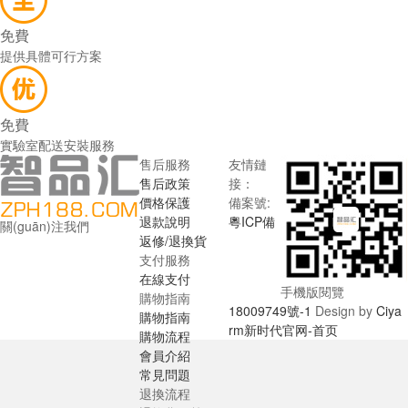
免費
提供具體可行方案
免費
實驗室配送安裝服務
售后服務
友情鏈
售后政策
接：
價格保護
備案號:
退款說明
粵ICP備
關(guān)注我們
返修/退換貨
支付服務
在線支付
手機版閱覽
購物指南
18009749號-1
Design by
Ciya
購物指南
rm新时代官网-首页
購物流程
會員介紹
常見問題
退換流程