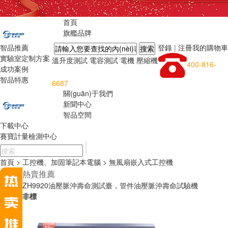
首頁
旗艦品牌
智品推薦
登錄
|
注冊
我的購物車
實驗室定制方案
溫升度測試
電容測試
電機
壓縮機
400-816-
成功案例
智品特惠
6687
關(guān)于我們
新聞中心
智品空間
下載中心
賽寶計量檢測中心
首頁
> 工控機、加固筆記本電腦
> 無風扇嵌入式工控機
熱賣推薦
ZH9920油壓脈沖壽命測試臺，管件油壓脈沖壽命試驗機
非標