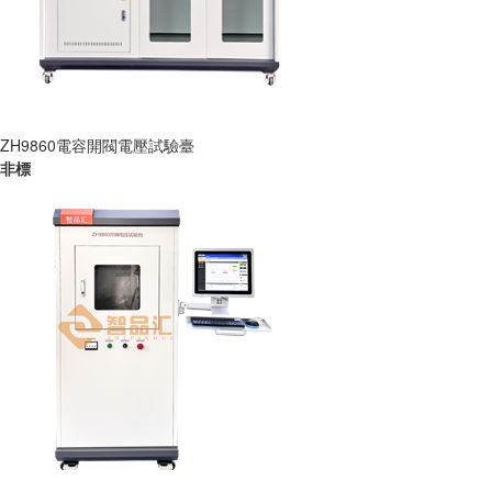
ZH9860電容開閥電壓試驗臺
非標