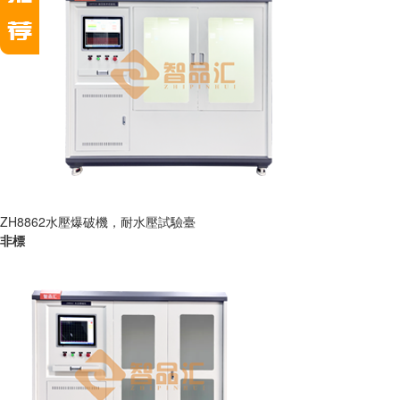
ZH8862水壓爆破機，耐水壓試驗臺
非標