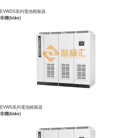
EVWDS系列電池模擬器
非標(biāo)
EVWS系列電池模擬器
非標(biāo)