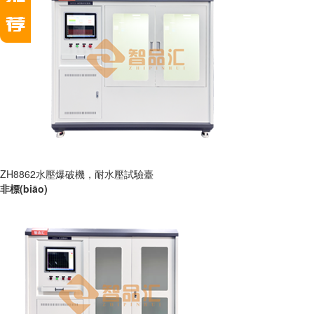
ZH8862水壓爆破機，耐水壓試驗臺
非標(biāo)