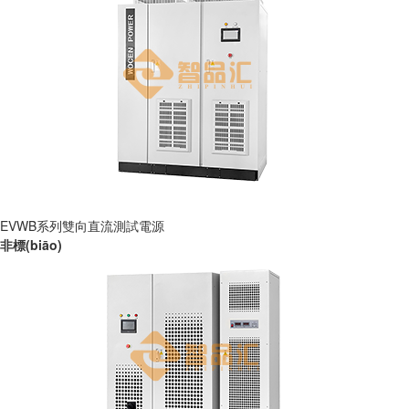
EVWB系列雙向直流測試電源
非標(biāo)