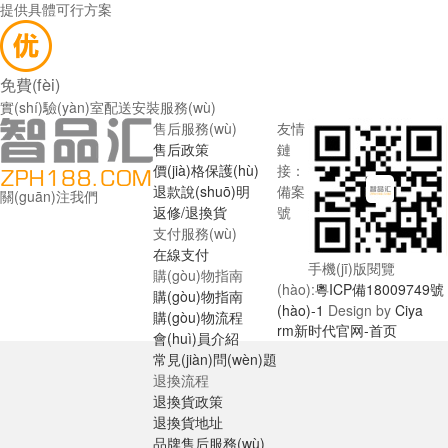
提供具體可行方案
免費(fèi)
實(shí)驗(yàn)室配送安裝服務(wù)
售后服務(wù)
友情
售后政策
鏈
價(jià)格保護(hù)
接：
退款說(shuō)明
備案
關(guān)注我們
返修/退換貨
號
支付服務(wù)
在線支付
手機(jī)版閱覽
購(gòu)物指南
(hào):
粵ICP備18009749號
購(gòu)物指南
(hào)-1
Design by
Ciya
購(gòu)物流程
rm新时代官网-首页
會(huì)員介紹
常見(jiàn)問(wèn)題
退換流程
退換貨政策
退換貨地址
品牌售后服務(wù)