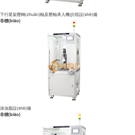
下行星架壓轉(zhuǎn)軸及壓軸承入機(jī)殼設(shè)備
非標(biāo)
涂油脂設(shè)備
非標(biāo)