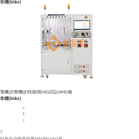
非標(biāo)
電機(jī)整機(jī)性能測(cè)試設(shè)備
非標(biāo)
<
1
>
?
打造全功能高端實(shí)驗(yàn)室