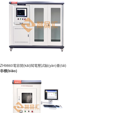
ZH9860電容開(kāi)閥電壓試驗(yàn)臺(tái)
非標(biāo)