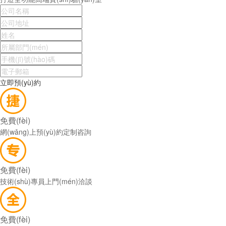
立即預(yù)約
免費(fèi)
網(wǎng)上預(yù)約定制咨詢
免費(fèi)
技術(shù)專員上門(mén)洽談
免費(fèi)