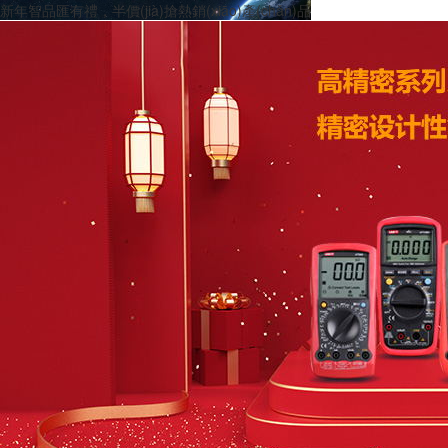
新年智品匯有禮，半價(jià)搶熱銷(xiāo)產(chǎn)品