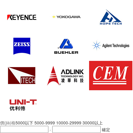
價(jià)格
5000以下
5000-9999
10000-29999
30000以上
-
確定