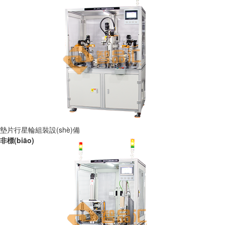
墊片行星輪組裝設(shè)備
非標(biāo)