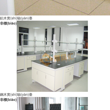
鋁木實(shí)驗(yàn)臺
非標(biāo)
鋼木實(shí)驗(yàn)臺
非標(biāo)