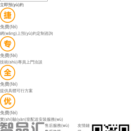
立即預(yù)約
免費(fèi)
網(wǎng)上預(yù)約定制咨詢
免費(fèi)
技術(shù)專員上門洽談
免費(fèi)
提供具體可行方案
免費(fèi)
實(shí)驗(yàn)室配送安裝服務(wù)
售后服務(wù)
友情鏈