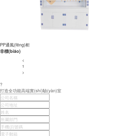
PP通風(fēng)柜
非標(biāo)
<
1
>
?
打造全功能高端實(shí)驗(yàn)室