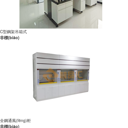
C型鋼架吊箱式
非標(biāo)
全鋼通風(fēng)柜
非標(biāo)