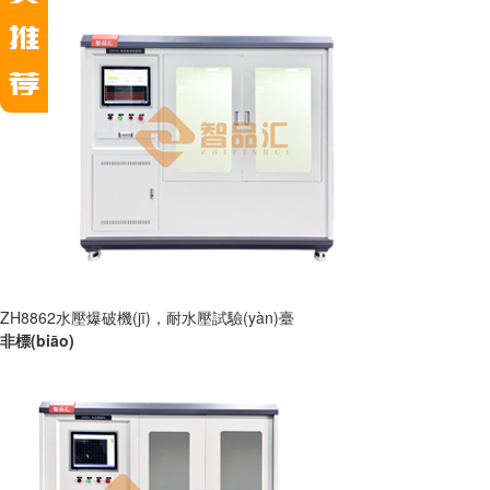
ZH8862水壓爆破機(jī)，耐水壓試驗(yàn)臺
非標(biāo)