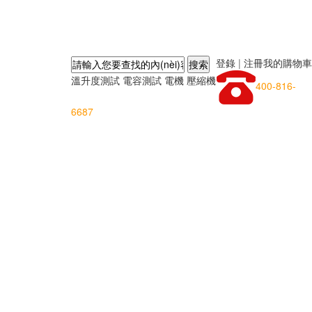
登錄
|
注冊
我的購物車
溫升度測試
電容測試
電機
壓縮機
400-816-
6687