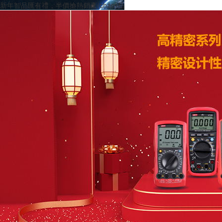
新年智品匯有禮，半價搶熱銷產(chǎn)品