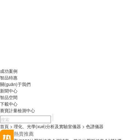
成功案例
智品特惠
關(guān)于我們
新聞中心
智品空間
下載中心
賽寶計量檢測中心
首頁
> 理化、光學(xué)分析及實驗室儀器
> 色譜儀器
熱賣推薦