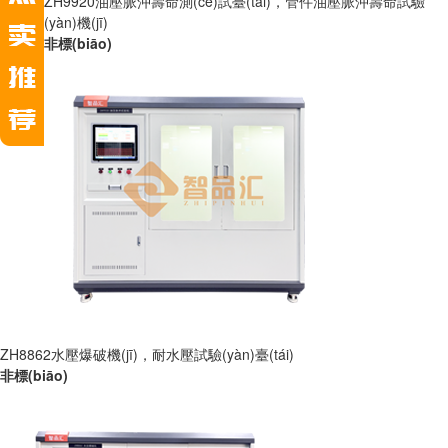
ZH9920油壓脈沖壽命測(cè)試臺(tái)，管件油壓脈沖壽命試驗
(yàn)機(jī)
非標(biāo)
ZH8862水壓爆破機(jī)，耐水壓試驗(yàn)臺(tái)
非標(biāo)