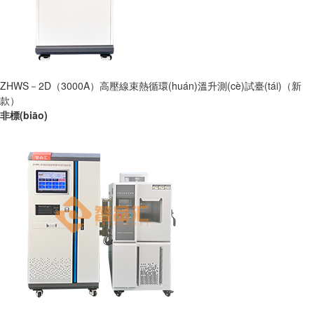
ZHWS－2D（3000A）高壓線束熱循環(huán)溫升測(cè)試臺(tái)（新
款）
非標(biāo)