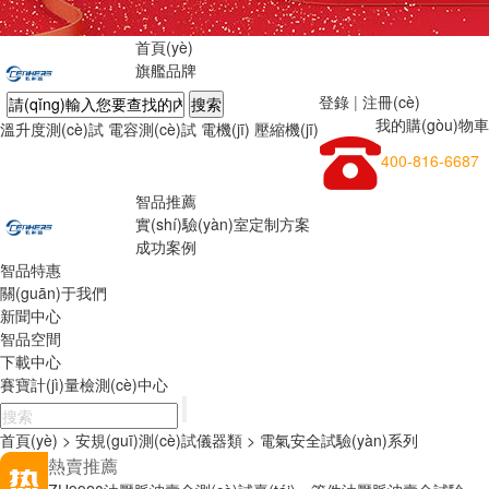
首頁(yè)
旗艦品牌
登錄
|
注冊(cè)
我的購(gòu)物車
溫升度測(cè)試
電容測(cè)試
電機(jī)
壓縮機(jī)
400-816-6687
智品推薦
實(shí)驗(yàn)室定制方案
成功案例
智品特惠
關(guān)于我們
新聞中心
智品空間
下載中心
賽寶計(jì)量檢測(cè)中心
首頁(yè)
> 安規(guī)測(cè)試儀器類
> 電氣安全試驗(yàn)系列
熱賣推薦